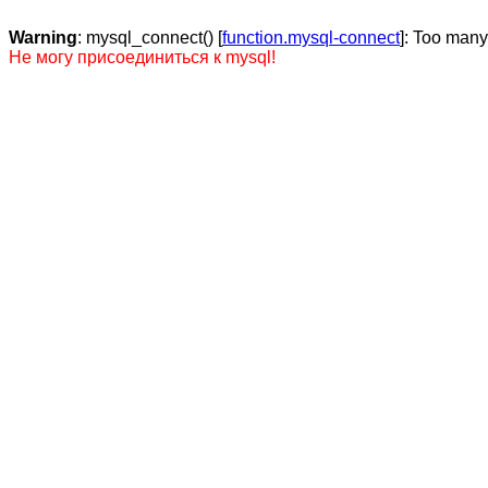
Warning
: mysql_connect() [
function.mysql-connect
]: Too man
Не могу присоединиться к mysql!