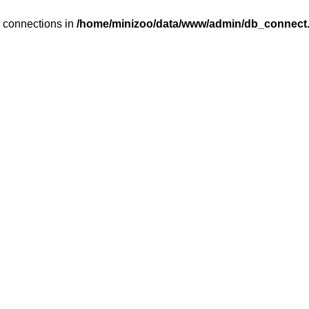
y connections in
/home/minizoo/data/www/admin/db_connect