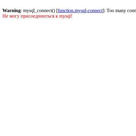
Warning
: mysql_connect() [
function.mysql-connect
]: Too many conn
Не могу присоединиться к mysql!